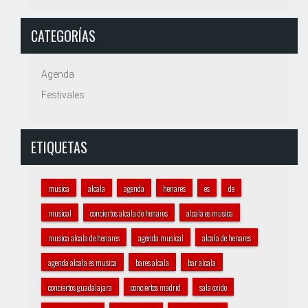
CATEGORÍAS
Agenda
Festivales
ETIQUETAS
musica
alcala
agenda
henares
es
de
musical
conciertos alcala de henares
alcala es musica
musica alcala de henares
agenda musical
alcala de henares
agenda alcala es musica
bares alcala
bar alcala
conciertos guadalajara
conciertos madrid
sala oxido