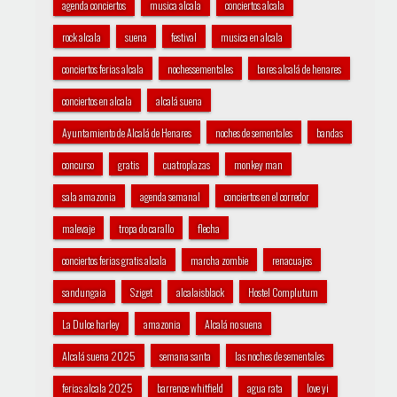
agenda conciertos
musica alcala
conciertos alcala
rock alcala
suena
festival
musica en alcala
conciertos ferias alcala
nochessementales
bares alcalá de henares
conciertos en alcala
alcalá suena
Ayuntamiento de Alcalá de Henares
noches de sementales
bandas
concurso
gratis
cuatroplazas
monkey man
sala amazonia
agenda semanal
conciertos en el corredor
malevaje
tropa do carallo
flecha
conciertos ferias gratis alcala
marcha zombie
renacuajos
sandungaia
Sziget
alcalaisblack
Hostel Complutum
La Dulce harley
amazonia
Alcalá no suena
Alcalá suena 2025
semana santa
las noches de sementales
ferias alcala 2025
barrence whitfield
agua rata
love yi