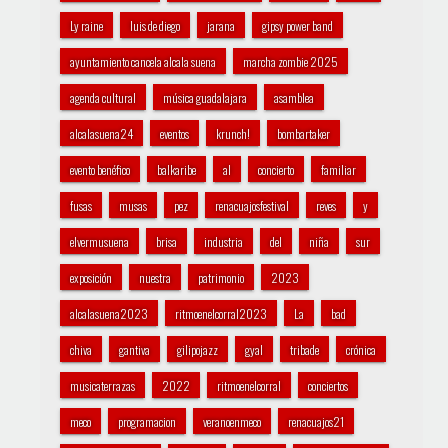
Ly raine
luis de diego
jarana
gipsy power band
ayuntamiento cancela alcala suena
marcha zombie 2025
agenda cultural
música guadalajara
asamblea
alcalasuena24
eventos
krunch!
bombartaker
evento benéfico
balkaribe
al
concierto
familiar
fusas
musas
pez
renacuajosfestival
reves
y
elvermusuena
brisa
industria
del
niña
sur
exposición
nuestra
patrimonio
2023
alcalasuena2023
ritmoenelcorral2023
La
bad
chiva
gantiva
gilipojazz
gyal
tribade
crónica
musicaterrazas
2022
ritmoenelcorral
conciertos
meco
programacion
veranoenmeco
renacuajos21