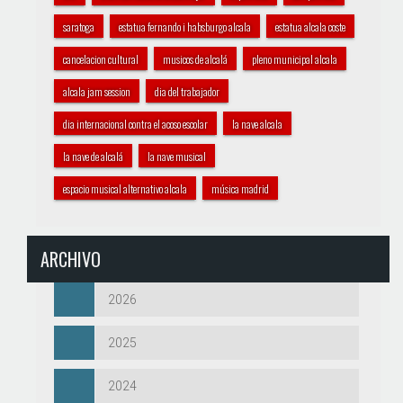
saratoga
estatua fernando i habsburgo alcala
estatua alcala coste
cancelacion cultural
musicos de alcalá
pleno municipal alcala
alcala jam session
dia del trabajador
dia internacional contra el acoso escolar
la nave alcala
la nave de alcalá
la nave musical
espacio musical alternativo alcala
música madrid
ARCHIVO
2026
2025
2024