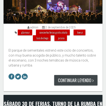
admin
2 de septiembre de 2025
glamour
conciertos ferias gratis alcala
love yi
luis de diego
jarana
El parque de sementales estrenó este ciclo de conciertos,
con muy buena acogida de público, y mucho talento sobre
el escenario, con 3 noches temáticas de música rock,
urbana y rumba.
CONTINUAR LEYENDO
SÁBADO 30 DE FERIAS. TURNO DE LA RUMBA EN