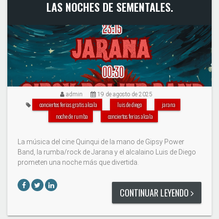
LAS NOCHES DE SEMENTALES.
admin
19 de agosto de 2025
conciertos ferias gratis alcala
luis de diego
jarana
noche de rumba
conciertos ferias alcala
La música del cine Quinqui de la mano de Gipsy Power
Band, la rumba/rock de Jarana y el alcalaino Luis de Diego
prometen una noche más que divertida.
CONTINUAR LEYENDO