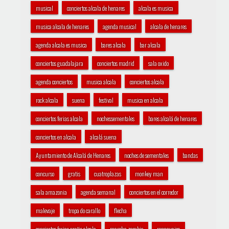
musical
conciertos alcala de henares
alcala es musica
musica alcala de henares
agenda musical
alcala de henares
agenda alcala es musica
bares alcala
bar alcala
conciertos guadalajara
conciertos madrid
sala oxido
agenda conciertos
musica alcala
conciertos alcala
rock alcala
suena
festival
musica en alcala
conciertos ferias alcala
nochessementales
bares alcalá de henares
conciertos en alcala
alcalá suena
Ayuntamiento de Alcalá de Henares
noches de sementales
bandas
concurso
gratis
cuatroplazas
monkey man
sala amazonia
agenda semanal
conciertos en el corredor
malevaje
tropa do carallo
flecha
conciertos ferias gratis alcala
marcha zombie
renacuajos