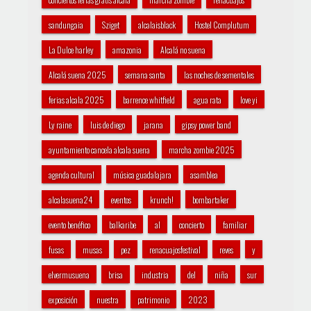
sandungaia
Sziget
alcalaisblack
Hostel Complutum
La Dulce harley
amazonia
Alcalá no suena
Alcalá suena 2025
semana santa
las noches de sementales
ferias alcala 2025
barrence whitfield
agua rata
love yi
Ly raine
luis de diego
jarana
gipsy power band
ayuntamiento cancela alcala suena
marcha zombie 2025
agenda cultural
música guadalajara
asamblea
alcalasuena24
eventos
krunch!
bombartaker
evento benéfico
balkaribe
al
concierto
familiar
fusas
musas
pez
renacuajosfestival
reves
y
elvermusuena
brisa
industria
del
niña
sur
exposición
nuestra
patrimonio
2023