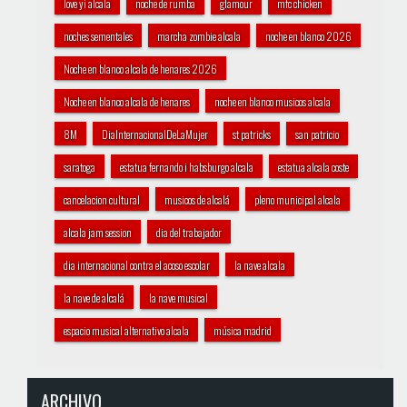
love yi alcala
noche de rumba
glamour
mfc chicken
noches sementales
marcha zombie alcala
noche en blanco 2026
Noche en blanco alcala de henares 2026
Noche en blanco alcala de henares
noche en blanco musicos alcala
8M
DiaInternacionalDeLaMujer
st patricks
san patricio
saratoga
estatua fernando i habsburgo alcala
estatua alcala coste
cancelacion cultural
musicos de alcalá
pleno municipal alcala
alcala jam session
dia del trabajador
dia internacional contra el acoso escolar
la nave alcala
la nave de alcalá
la nave musical
espacio musical alternativo alcala
música madrid
ARCHIVO