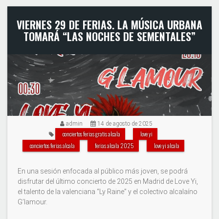
VIERNES 29 DE FERIAS. LA MÚSICA URBANA
TOMARÁ “LAS NOCHES DE SEMENTALES”
admin
14 de agosto de 2025
conciertos ferias gratis alcala
love yi
conciertos ferias alcala
ferias alcala 2025
love yi alcala
En una sesión enfocada al público más joven, se podrá
disfrutar del último concierto de 2025 en Madrid de Love Yi,
el talento de la valenciana “Ly Raine” y el colectivo alcalaíno
G’lamour.