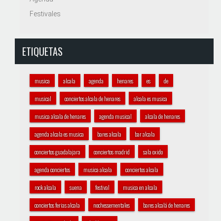
Festivales
ETIQUETAS
musica
alcala
agenda
henares
es
de
musical
conciertos alcala de henares
alcala es musica
musica alcala de henares
agenda musical
alcala de henares
agenda alcala es musica
bares alcala
bar alcala
conciertos guadalajara
conciertos madrid
sala oxido
agenda conciertos
musica alcala
conciertos alcala
rock alcala
suena
festival
musica en alcala
conciertos ferias alcala
nochessementales
bares alcalá de henares