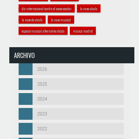
dia internacional contra el acoso escolar
la nave alcala
la nave de alcalá
la nave musical
espacio musical alternativo alcala
música madrid
ARCHIVO
2026
2025
2024
2023
2022