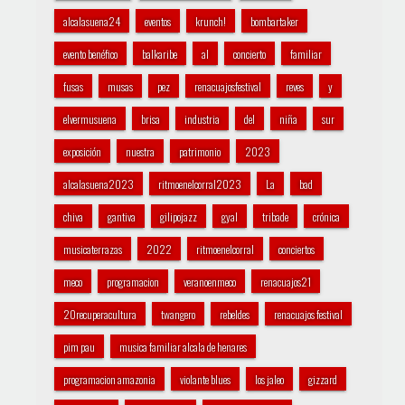
alcalasuena24
eventos
krunch!
bombartaker
evento benéfico
balkaribe
al
concierto
familiar
fusas
musas
pez
renacuajosfestival
reves
y
elvermusuena
brisa
industria
del
niña
sur
exposición
nuestra
patrimonio
2023
alcalasuena2023
ritmoenelcorral2023
La
bad
chiva
gantiva
gilipojazz
gyal
tribade
crónica
musicaterrazas
2022
ritmoenelcorral
conciertos
meco
programacion
veranoenmeco
renacuajos21
20recuperacultura
twangero
rebeldes
renacuajos festival
pim pau
musica familiar alcala de henares
programacion amazonia
violante blues
los jaleo
gizzard