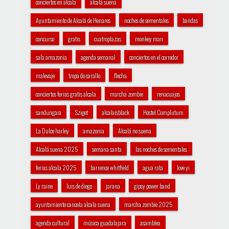
conciertos en alcala
alcalá suena
Ayuntamiento de Alcalá de Henares
noches de sementales
bandas
concurso
gratis
cuatroplazas
monkey man
sala amazonia
agenda semanal
conciertos en el corredor
malevaje
tropa do carallo
flecha
conciertos ferias gratis alcala
marcha zombie
renacuajos
sandungaia
Sziget
alcalaisblack
Hostel Complutum
La Dulce harley
amazonia
Alcalá no suena
Alcalá suena 2025
semana santa
las noches de sementales
ferias alcala 2025
barrence whitfield
agua rata
love yi
Ly raine
luis de diego
jarana
gipsy power band
ayuntamiento cancela alcala suena
marcha zombie 2025
agenda cultural
música guadalajara
asamblea