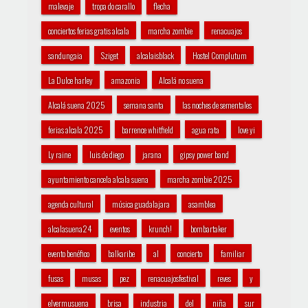
malevaje
tropa do carallo
flecha
conciertos ferias gratis alcala
marcha zombie
renacuajos
sandungaia
Sziget
alcalaisblack
Hostel Complutum
La Dulce harley
amazonia
Alcalá no suena
Alcalá suena 2025
semana santa
las noches de sementales
ferias alcala 2025
barrence whitfield
agua rata
love yi
Ly raine
luis de diego
jarana
gipsy power band
ayuntamiento cancela alcala suena
marcha zombie 2025
agenda cultural
música guadalajara
asamblea
alcalasuena24
eventos
krunch!
bombartaker
evento benéfico
balkaribe
al
concierto
familiar
fusas
musas
pez
renacuajosfestival
reves
y
elvermusuena
brisa
industria
del
niña
sur