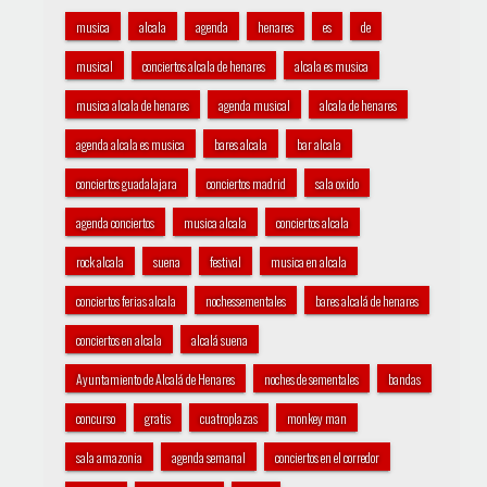
musica
alcala
agenda
henares
es
de
musical
conciertos alcala de henares
alcala es musica
musica alcala de henares
agenda musical
alcala de henares
agenda alcala es musica
bares alcala
bar alcala
conciertos guadalajara
conciertos madrid
sala oxido
agenda conciertos
musica alcala
conciertos alcala
rock alcala
suena
festival
musica en alcala
conciertos ferias alcala
nochessementales
bares alcalá de henares
conciertos en alcala
alcalá suena
Ayuntamiento de Alcalá de Henares
noches de sementales
bandas
concurso
gratis
cuatroplazas
monkey man
sala amazonia
agenda semanal
conciertos en el corredor