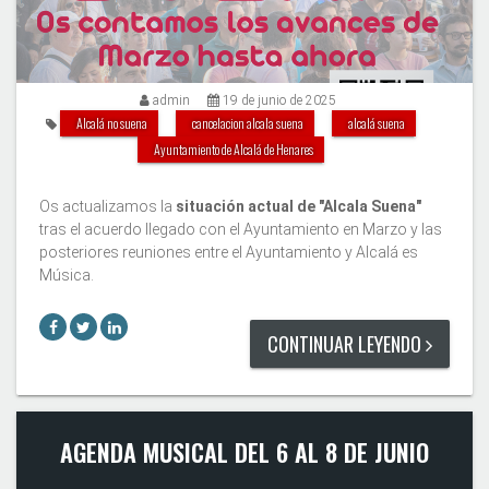
admin
19 de junio de 2025
Alcalá no suena
cancelacion alcala suena
alcalá suena
Ayuntamiento de Alcalá de Henares
Os actualizamos la
situación actual de "Alcala Suena"
tras el acuerdo llegado con el Ayuntamiento en Marzo y las
posteriores reuniones entre el Ayuntamiento y Alcalá es
Música.
CONTINUAR LEYENDO
AGENDA MUSICAL DEL 6 AL 8 DE JUNIO