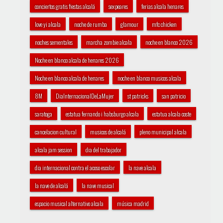
conciertos gratis fiestas alcalá
sexpeares
ferias alcala henares
love yi alcala
noche de rumba
glamour
mfc chicken
noches sementales
marcha zombie alcala
noche en blanco 2026
Noche en blanco alcala de henares 2026
Noche en blanco alcala de henares
noche en blanco musicos alcala
8M
DiaInternacionalDeLaMujer
st patricks
san patricio
saratoga
estatua fernando i habsburgo alcala
estatua alcala coste
cancelacion cultural
musicos de alcalá
pleno municipal alcala
alcala jam session
dia del trabajador
dia internacional contra el acoso escolar
la nave alcala
la nave de alcalá
la nave musical
espacio musical alternativo alcala
música madrid