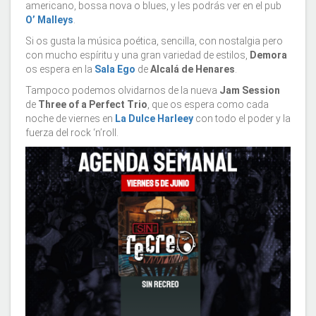
americano, bossa nova o blues, y les podrás ver en el pub
O’ Malleys
.
Si os gusta la música poética, sencilla, con nostalgia pero
con mucho espíritu y una gran variedad de estilos,
Demora
os espera en la
Sala Ego
de
Alcalá de Henares
.
Tampoco podemos olvidarnos de la nueva
Jam Session
de
Three of a Perfect Trio
, que os espera como cada
noche de viernes en
La Dulce Harleey
con todo el poder y la
fuerza del rock ‘n’roll.