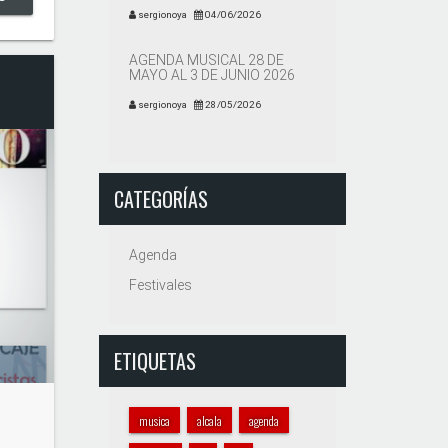
sergionoya
04/06/2026
AGENDA MUSICAL 28 DE
MAYO AL 3 DE JUNIO 2026
sergionoya
28/05/2026
CATEGORÍAS
Agenda
Festivales
ETIQUETAS
musica
alcala
agenda