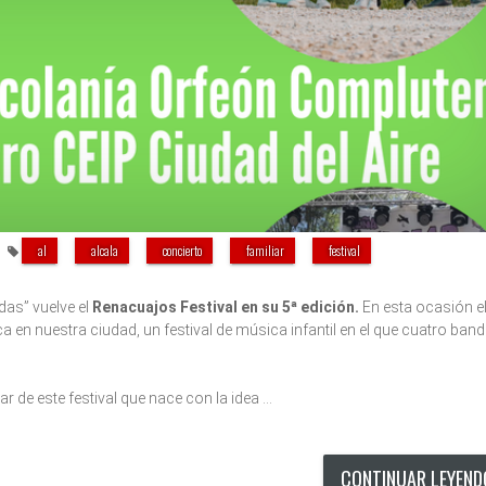
al
alcala
concierto
familiar
festival
das” vuelve el
Renacuajos Festival en su 5ª edición.
En esta ocasión e
en nuestra ciudad, un festival de música infantil en el que cuatro ban
r de este festival que nace con la idea …
CONTINUAR LEYEN