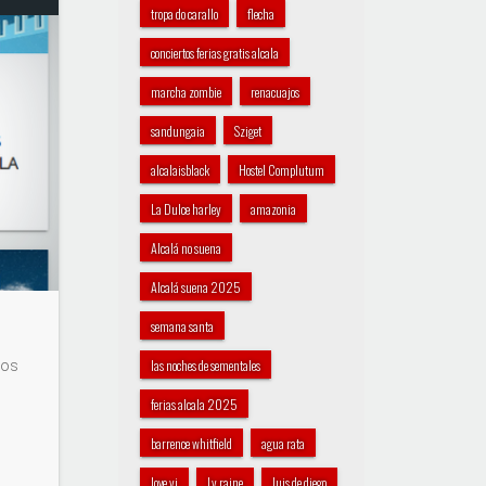
tropa do carallo
flecha
conciertos ferias gratis alcala
marcha zombie
renacuajos
sandungaia
Sziget
alcalaisblack
Hostel Complutum
La Dulce harley
amazonia
Alcalá no suena
Alcalá suena 2025
semana santa
las noches de sementales
los
ferias alcala 2025
barrence whitfield
agua rata
love yi
Ly raine
luis de diego