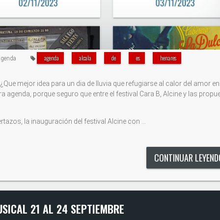
agenda
alcala
de
es
henares
genda
Que mejor idea para un dia de lluvia que refugiarse al calor del amor en
a agenda, porque seguro que entre el festival Cara B, Alcine y las propu
azos, la inauguración del festival Alcine con …
CONTINUAR LEYEN
SICAL 21 AL 24 SEPTIEMBRE