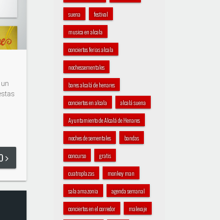
suena
festival
musica en alcala
conciertos ferias alcala
nochessementales
 un
bares alcalá de henares
estas
conciertos en alcala
alcalá suena
Ayuntamiento de Alcalá de Henares
noches de sementales
bandas
DO
concurso
gratis
cuatroplazas
monkey man
sala amazonia
agenda semanal
conciertos en el corredor
malevaje