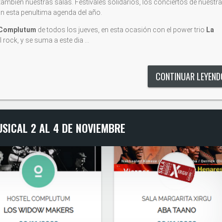
 y tambien nuestras salas. Festivales solidarios, los conciertos de nuestra
an esta penultima agenda del año.
 Complutum
de todos los jueves, en esta ocasión con el power trio
La
 rock, y se suma a este dia …
CONTINUAR LEYEN
SICAL 2 AL 4 DE NOVIEMBRE