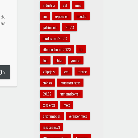
industria
del
niña
sur
exposición
nuestra
 de
nas
patrimonio
2023
alcalasuena2023
ritmoenelcorral2023
La
bad
chiva
gantiva
DO
gilipojazz
gyal
tribade
crónica
musicaterrazas
2022
ritmoenelcorral
conciertos
meco
programacion
veranoenmeco
renacuajos21