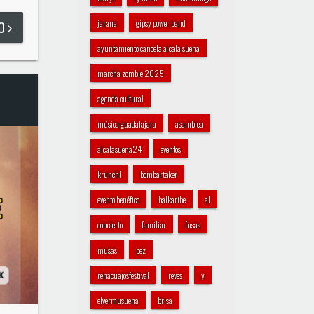
jarana
gipsy power band
DO
ayuntamiento cancela alcala suena
marcha zombie 2025
agenda cultural
música guadalajara
asamblea
alcalasuena24
eventos
krunch!
bombartaker
evento benéfico
balkaribe
al
concierto
familiar
fusas
musas
pez
renacuajosfestival
reves
y
elvermusuena
brisa