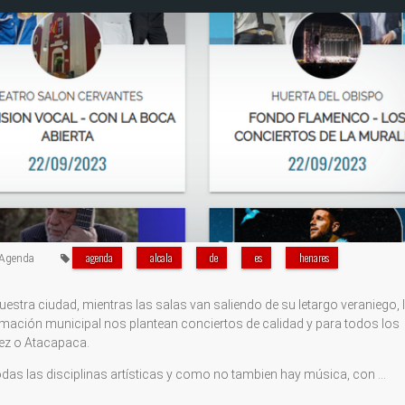
agenda
alcala
de
es
henares
Agenda
tra ciudad, mientras las salas van saliendo de su letargo veraniego, 
ramación municipal nos plantean conciertos de calidad y para todos los
ez o Atacapaca.
todas las disciplinas artísticas y como no tambien hay música, con …