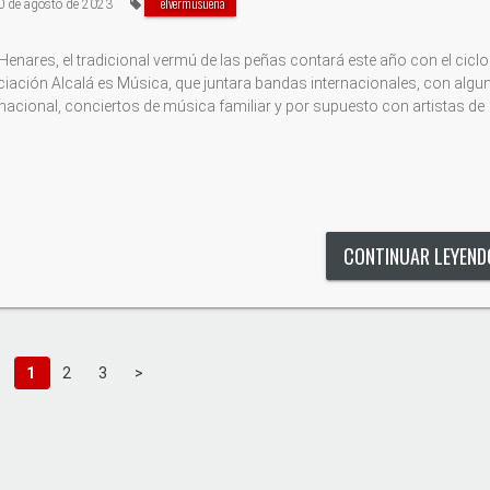
elvermusuena
 de agosto de 2023
 Henares, el tradicional vermú de las peñas contará este año con el ciclo
iación Alcalá es Música, que juntara bandas internacionales, con algu
acional, conciertos de música familiar y por supuesto con artistas de
CONTINUAR LEYEN
1
2
3
>