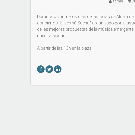
admin
20
Durante los primeros días de las ferias de Alcalá de
conciertos "El vermú Suena" organizado por la asoc
de las mejores propuestas de la música emergente n
nuestra ciudad.
A partir de las 13h en la plaza …