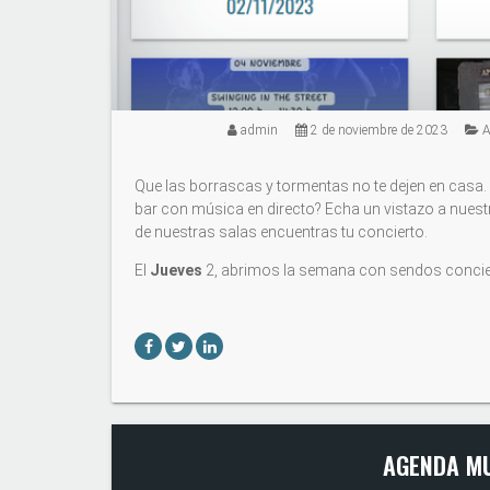
admin
2 de noviembre de 2023
A
Que las borrascas y tormentas no te dejen en casa. ¿
bar con música en directo? Echa un vistazo a nuestr
de nuestras salas encuentras tu concierto.
El
Jueves
2, abrimos la semana con sendos conciert
AGENDA MU