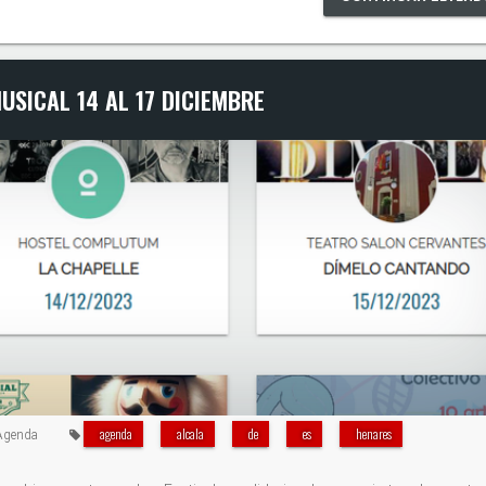
USICAL 14 AL 17 DICIEMBRE
agenda
alcala
de
es
henares
Agenda