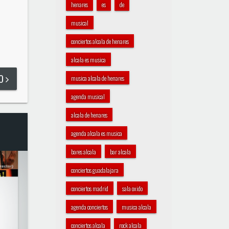
henares
es
de
musical
conciertos alcala de henares
alcala es musica
DO
musica alcala de henares
agenda musical
alcala de henares
agenda alcala es musica
bares alcala
bar alcala
conciertos guadalajara
conciertos madrid
sala oxido
agenda conciertos
musica alcala
conciertos alcala
rock alcala