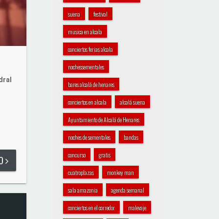
suena
festival
musica en alcala
conciertos ferias alcala
nochessementales
dral
bares alcalá de henares
conciertos en alcala
alcalá suena
Ayuntamiento de Alcalá de Henares
noches de sementales
bandas
concurso
gratis
DO
cuatroplazas
monkey man
sala amazonia
agenda semanal
conciertos en el corredor
malevaje