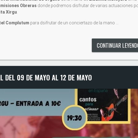
misiones Obreras
donde podremos disfrutar de varias actuaciones po
ta Xirgu
.
tel Complutum
para dsifrutar de un conciertazo de la mano …
CONTINUAR LEYEN
L DEL 09 DE MAYO AL 12 DE MAYO