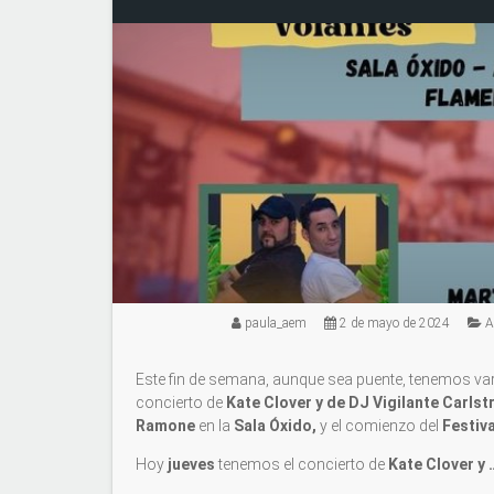
paula_aem
2 de mayo de 2024
A
Este fin de semana, aunque sea puente, tenemos var
concierto de
Kate Clover y de DJ Vigilante Carls
Ramone
en la
Sala Óxido,
y el comienzo del
Festiv
Hoy
jueves
tenemos el concierto de
Kate Clover y 