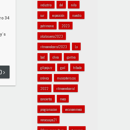
industria
del
niña
sur
exposición
nuestra
ro 34
patrimonio
2023
y´s
alcalasuena2023
ritmoenelcorral2023
La
bad
chiva
gantiva
gilipojazz
gyal
tribade
DO
crónica
musicaterrazas
2022
ritmoenelcorral
conciertos
meco
programacion
veranoenmeco
renacuajos21