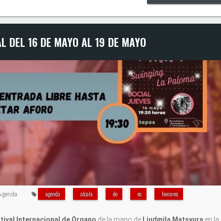
L DEL 16 DE MAYO AL 19 DE MAYO
agenda
alcala
de
es
henares
Agenda
tival Internacional de Órgano
de la mano de
Liudmila Matsyura
en la