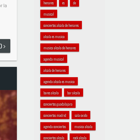
henares
es
de
r la
musical
conciertos alcala de henares
alcala es musica
DO
musica alcala de henares
agenda musical
alcala de henares
agenda alcala es musica
bares alcala
bar alcala
conciertos guadalajara
conciertos madrid
sala oxido
agenda conciertos
musica alcala
conciertos alcala
rock alcala