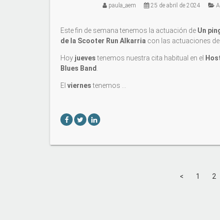
paula_aem
25 de abril de 2024
A
Este fin de semana tenemos la actuación de
Un pin
de la Scooter Run Alkarria
con las actuaciones d
Hoy
jueves
tenemos nuestra cita habitual en el
Hos
Blues Band
.
El
viernes
tenemos …
<
1
2