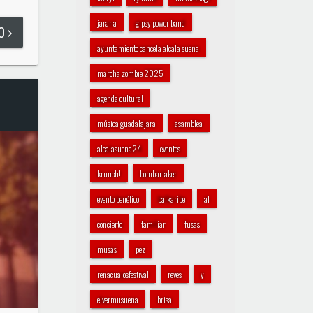
jarana
gipsy power band
DO
ayuntamiento cancela alcala suena
marcha zombie 2025
agenda cultural
música guadalajara
asamblea
alcalasuena24
eventos
krunch!
bombartaker
evento benéfico
balkaribe
al
concierto
familiar
fusas
musas
pez
renacuajosfestival
reves
y
elvermusuena
brisa