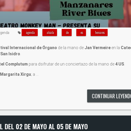
agenda
alcala
de
es
henares
genda
tival Internacional de Órgano
de la mano de
Jan Vermeire
en la
Cate
e
San Isidro
.
tel Complutum
para dsifrutar de un conciertazo de la mano de
4 US
.
 Margarita Xirgu
; a …
CONTINUAR LEYEN
L DEL 02 DE MAYO AL 05 DE MAYO