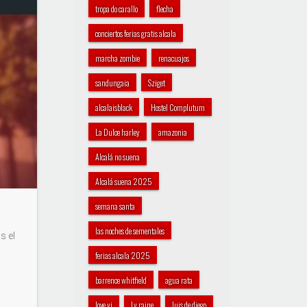
tropa do carallo
flecha
conciertos ferias gratis alcala
marcha zombie
renacuajos
sandungaia
Sziget
alcalaisblack
Hostel Complutum
La Dulce harley
amazonia
Alcalá no suena
Alcalá suena 2025
semana santa
las noches de sementales
s el
ferias alcala 2025
barrence whitfield
agua rata
love yi
Ly raine
luis de diego