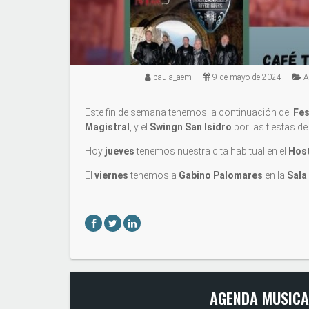
paula_aem
9 de mayo de 2024
A
Este fin de semana tenemos la continuación del
Fes
Magistral
, y el
Swingn San Isidro
por las fiestas d
Hoy
jueves
tenemos nuestra cita habitual en el
Hos
El
viernes
tenemos a
Gabino Palomares
en la
Sala
AGENDA MUSICA