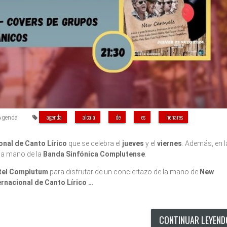
agenda
alcala
de
es
henares
Agenda
nal de Canto Lírico
que se celebra el
jueves
y el
viernes
. Además, en l
la mano de la
Banda Sinfónica Complutense
.
tel Complutum
para disfrutar de un conciertazo de la mano de
New
ernacional de Canto Lírico …
CONTINUAR LEYEN