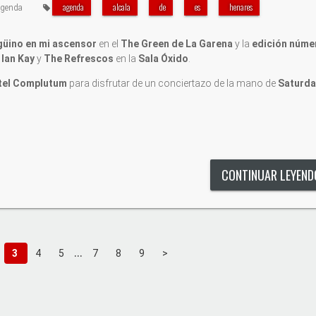
agenda
alcala
de
es
henares
genda
güino en mi ascensor
en el
The Green de La Garena
y la
edición núme
e
Ian Kay
y
The Refrescos
en la
Sala Óxido
.
tel Complutum
para disfrutar de un conciertazo de la mano de
Saturda
CONTINUAR LEYEN
...
3
4
5
7
8
9
>