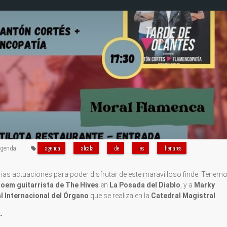
agenda
alcala
de
es
henares
genda
ias actuaciones para poder disfrutar de este maravilloso finde. Tenemo
troem guitarrista de The Hives
en
La Posada del Diablo
, y a
Marky
al Internacional del Órgano
que se realiza en la
Catedral Magistral
.
…