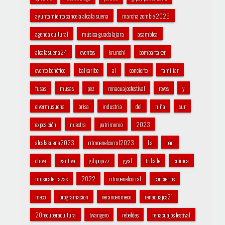
ayuntamiento cancela alcala suena
marcha zombie 2025
agenda cultural
música guadalajara
asamblea
alcalasuena24
eventos
krunch!
bombartaker
evento benéfico
balkaribe
al
concierto
familiar
fusas
musas
pez
renacuajosfestival
reves
y
elvermusuena
brisa
industria
del
niña
sur
exposición
nuestra
patrimonio
2023
alcalasuena2023
ritmoenelcorral2023
La
bad
chiva
gantiva
gilipojazz
gyal
tribade
crónica
musicaterrazas
2022
ritmoenelcorral
conciertos
meco
programacion
veranoenmeco
renacuajos21
20recuperacultura
twangero
rebeldes
renacuajos festival