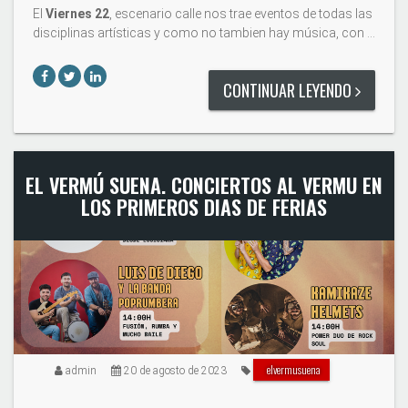
El
Viernes 22
, escenario calle nos trae eventos de todas las
disciplinas artísticas y como no tambien hay música, con …
CONTINUAR LEYENDO
EL VERMÚ SUENA. CONCIERTOS AL VERMU EN
LOS PRIMEROS DIAS DE FERIAS
elvermusuena
admin
20 de agosto de 2023