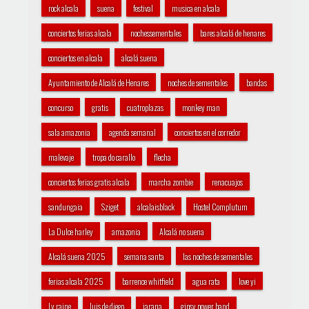
rock alcala
suena
festival
musica en alcala
conciertos ferias alcala
nochessementales
bares alcalá de henares
conciertos en alcala
alcalá suena
Ayuntamiento de Alcalá de Henares
noches de sementales
bandas
concurso
gratis
cuatroplazas
monkey man
sala amazonia
agenda semanal
conciertos en el corredor
malevaje
tropa do carallo
flecha
conciertos ferias gratis alcala
marcha zombie
renacuajos
sandungaia
Sziget
alcalaisblack
Hostel Complutum
La Dulce harley
amazonia
Alcalá no suena
Alcalá suena 2025
semana santa
las noches de sementales
ferias alcala 2025
barrence whitfield
agua rata
love yi
Ly raine
luis de diego
jarana
gipsy power band