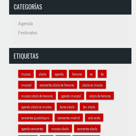
CATEGORÍAS
Agenda
Festivales
ETIQUETAS
musica
alcala
agenda
henares
es
de
musical
conciertos alcala de henares
alcala es musica
musica alcala de henares
agenda musical
alcala de henares
agenda alcala es musica
bares alcala
bar alcala
conciertos guadalajara
conciertos madrid
sala oxido
agenda conciertos
musica alcala
conciertos alcala