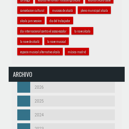
cancelacion cultural
musicos de alcalá
pleno municipal alcala
alcala jam session
dia del trabajador
dia internacional contra el acoso escolar
la nave alcala
la nave de alcalá
la nave musical
espacio musical alternativo alcala
música madrid
ARCHIVO
2026
2025
2024
2023