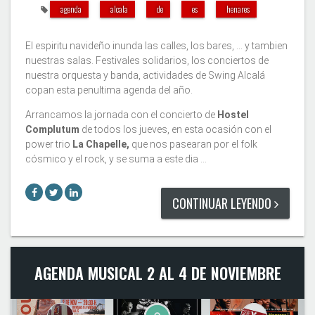
agenda
alcala
de
es
henares
El espiritu navideño inunda las calles, los bares, ... y tambien
nuestras salas. Festivales solidarios, los conciertos de
nuestra orquesta y banda, actividades de Swing Alcalá
copan esta penultima agenda del año.
Arrancamos la jornada con el concierto de
Hostel
Complutum
de todos los jueves, en esta ocasión con el
power trio
La Chapelle,
que nos pasearan por el folk
cósmico y el rock, y se suma a este dia …
CONTINUAR LEYENDO
AGENDA MUSICAL 2 AL 4 DE NOVIEMBRE