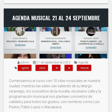
AGENDA MUSICAL 21 AL 24 SEPTIEMBRE
admin
21 de septiembre de 2023
Agenda
agenda
alcala
de
es
henares
Comenzamos el curso con 10 citas musicales en nuestra
ciudad, mientras las salas van saliendo de su letargo
veraniego, los conciertos de la muralla, escenario calle y la
programación municipal nos plantean conciertos de
calidad y para todos los gustos, con nombres como Luis
Pastor, Pablo Lopez o Atacapaca.