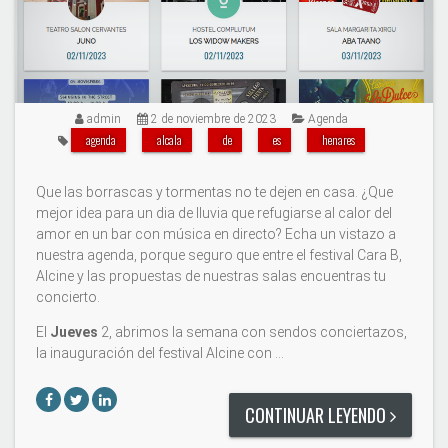
admin
2 de noviembre de 2023
Agenda
agenda
alcala
de
es
henares
Que las borrascas y tormentas no te dejen en casa. ¿Que
mejor idea para un dia de lluvia que refugiarse al calor del
amor en un bar con música en directo? Echa un vistazo a
nuestra agenda, porque seguro que entre el festival Cara B,
Alcine y las propuestas de nuestras salas encuentras tu
concierto.
El
Jueves
2, abrimos la semana con sendos conciertazos,
la inauguración del festival Alcine con …
CONTINUAR LEYENDO