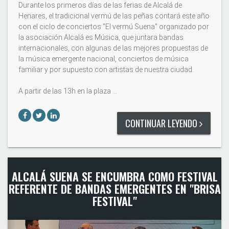
Durante los primeros días de las ferias de Alcalá de
Henares, el tradicional vermú de las peñas contará este año
con el ciclo de conciertos "El vermú Suena" organizado por
la asociación Alcalá es Música, que juntara bandas
internacionales, con algunas de las mejores propuestas de
la música emergente nacional, conciertos de música
familiar y por supuesto con artistas de nuestra ciudad.
A partir de las 13h en la plaza …
CONTINUAR LEYENDO
ALCALÁ SUENA SE ENCUMBRA COMO FESTIVAL
REFERENTE DE BANDAS EMERGENTES EN "BRISA
FESTIVAL"