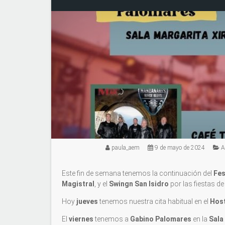
paula_aem
9 de mayo de 2024
A
Este fin de semana tenemos la continuación del
Fes
Magistral
, y el
Swingn San Isidro
por las fiestas d
Hoy
jueves
tenemos nuestra cita habitual en el
Hos
El
viernes
tenemos a
Gabino Palomares
en la
Sala