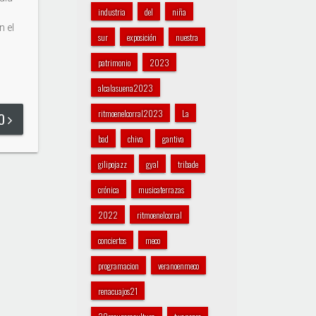
industria
del
niña
 el
sur
exposición
nuestra
patrimonio
2023
alcalasuena2023
ritmoenelcorral2023
La
DO
bad
chiva
gantiva
gilipojazz
gyal
tribade
crónica
musicaterrazas
2022
ritmoenelcorral
conciertos
meco
programacion
veranoenmeco
renacuajos21