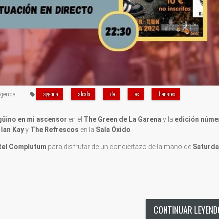
agenda
alcala
de
es
henares
genda
güino en mi ascensor
en el
The Green de La Garena
y la
edición núme
e
Ian Kay
y
The Refrescos
en la
Sala Óxido
.
tel Complutum
para disfrutar de un conciertazo de la mano de
Saturda
CONTINUAR LEYEN