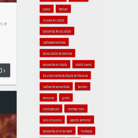
suena
festival
musica en alcala
s el
conciertos ferias alcala
nochessementales
bares alcalá de henares
conciertos en alcala
alcalá suena
DO
Ayuntamiento de Alcalá de Henares
noches de sementales
bandas
concurso
gratis
cuatroplazas
monkey man
sala amazonia
agenda semanal
conciertos en el corredor
malevaje