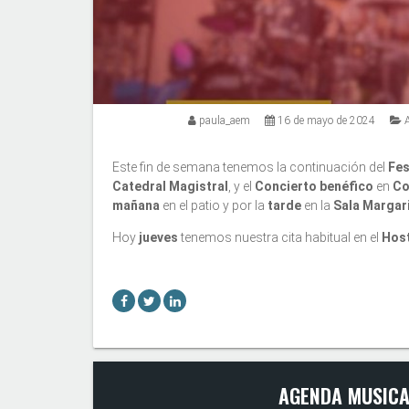
paula_aem
16 de mayo de 2024
Este fin de semana tenemos la continuación del
Fes
Catedral Magistral
, y el
Concierto benéfico
en
Co
mañana
en el patio y por la
tarde
en la
Sala Margari
Hoy
jueves
tenemos nuestra cita habitual en el
Hos
AGENDA MUSICA