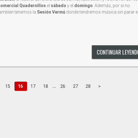
omercial Quadernillos
el
sábado
y el
domingo
. Además, por si no
 tambíen tenemos la
Sesión Vermú
donde tendremos música sin parar en
CONTINUAR LEYEN
...
15
16
17
18
26
27
28
>