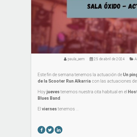
paula_aem
25 de abril de 2024
A
Este fin de semana tenemos la actuación de
Un pin
de la Scooter Run Alkarria
con las actuaciones d
Hoy
jueves
tenemos nuestra cita habitual en el
Hos
Blues Band
.
El
viernes
tenemos …