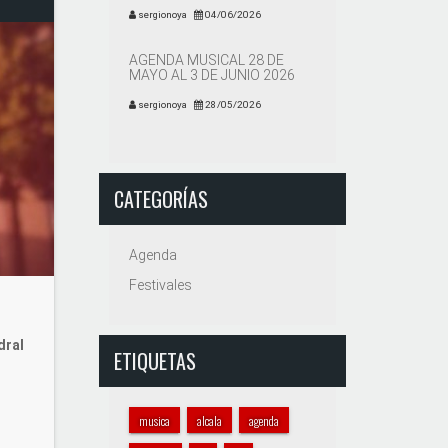
sergionoya
04/06/2026
AGENDA MUSICAL 28 DE
MAYO AL 3 DE JUNIO 2026
sergionoya
28/05/2026
CATEGORÍAS
Agenda
Festivales
dral
ETIQUETAS
musica
alcala
agenda