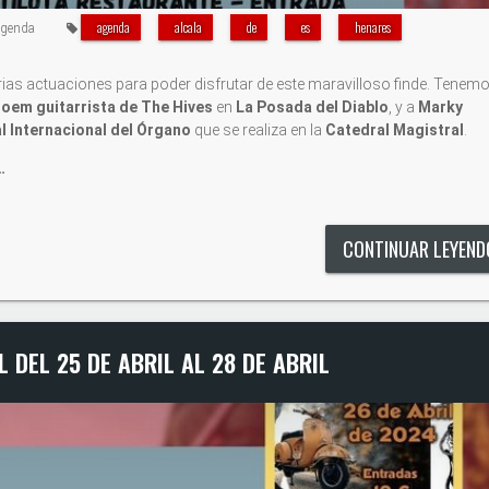
agenda
alcala
de
es
henares
genda
ias actuaciones para poder disfrutar de este maravilloso finde. Tenemo
troem guitarrista de The Hives
en
La Posada del Diablo
, y a
Marky
al Internacional del Órgano
que se realiza en la
Catedral Magistral
.
…
CONTINUAR LEYEN
 DEL 25 DE ABRIL AL 28 DE ABRIL