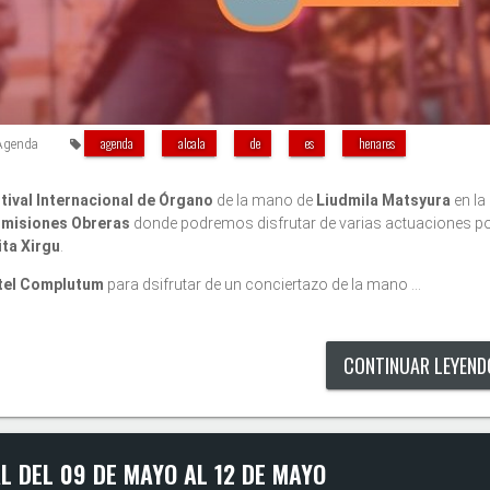
agenda
alcala
de
es
henares
Agenda
tival Internacional de Órgano
de la mano de
Liudmila Matsyura
en la
misiones Obreras
donde podremos disfrutar de varias actuaciones po
ta Xirgu
.
tel Complutum
para dsifrutar de un conciertazo de la mano …
CONTINUAR LEYEN
L DEL 09 DE MAYO AL 12 DE MAYO