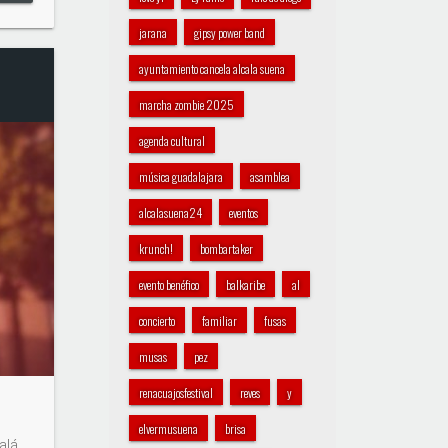
jarana
gipsy power band
ayuntamiento cancela alcala suena
marcha zombie 2025
agenda cultural
música guadalajara
asamblea
alcalasuena24
eventos
krunch!
bombartaker
evento benéfico
balkaribe
al
concierto
familiar
fusas
musas
pez
renacuajosfestival
reves
y
elvermusuena
brisa
calá