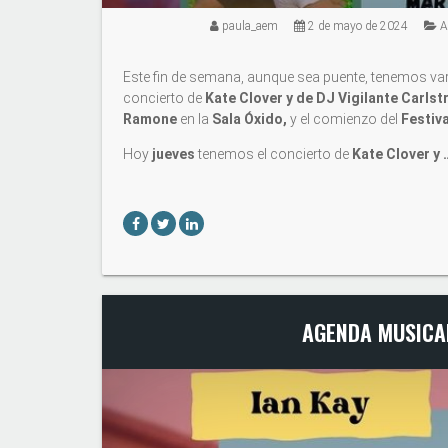
paula_aem
2 de mayo de 2024
A
Este fin de semana, aunque sea puente, tenemos var
concierto de
Kate Clover y de DJ Vigilante Carls
Ramone
en la
Sala Óxido,
y el comienzo del
Festiv
Hoy
jueves
tenemos el concierto de
Kate Clover y 
AGENDA MUSICAL