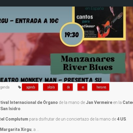
agenda
alcala
de
es
henares
genda
tival Internacional de Órgano
de la mano de
Jan Vermeire
en la
Cate
e
San Isidro
.
tel Complutum
para dsifrutar de un conciertazo de la mano de
4 US
.
 Margarita Xirgu
; a …