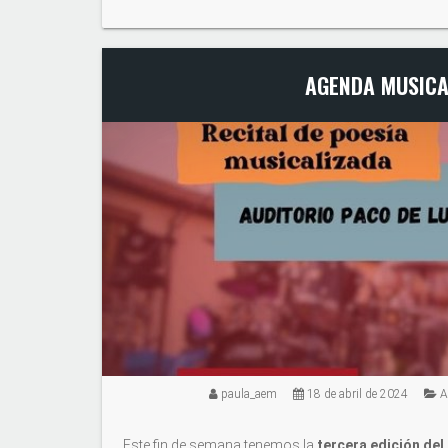
AGENDA MUSICAL
paula_aem
18 de abril de 2024
A
Este fin de semana tenemos la
tercera edición del