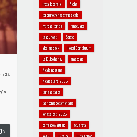
tropa do carallo
flecha
conciertos ferias gratis alcala
marcha zombie
renacuajos
sandungaia
Sziget
alcalaisblack
Hostel Complutum
La Dulce harley
amazonia
Alcalá no suena
ro 34
Alcalá suena 2025
y´s
semana santa
las noches de sementales
ferias alcala 2025
barrence whitfield
agua rata
DO
love yi
Ly raine
luis de diego