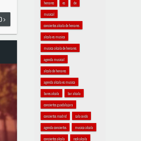
henares
es
de
musical
DO
conciertos alcala de henares
alcala es musica
musica alcala de henares
agenda musical
alcala de henares
agenda alcala es musica
bares alcala
bar alcala
conciertos guadalajara
conciertos madrid
sala oxido
agenda conciertos
musica alcala
conciertos alcala
rock alcala