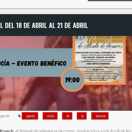
 DEL 18 DE ABRIL AL 21 DE ABRIL
agenda
alcala
de
es
henares
genda
 Krunch
, el festival de referencia de cómic, ilustración y rock & roll de Al