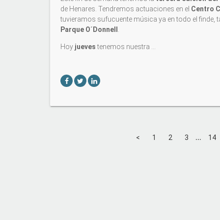
de Henares. Tendremos actuaciones en el
Centro C
tuvieramos sufucuente música ya en todo el finde,
Parque O´Donnell
.
Hoy
jueves
tenemos nuestra …
...
<
1
2
3
14