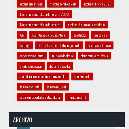
noches sementales
marcha zombie alcala
noche en blanco 2026
Noche en blanco alcala de henares 2026
Noche en blanco alcala de henares
noche en blanco musicos alcala
8M
DiaInternacionalDeLaMujer
st patricks
san patricio
saratoga
estatua fernando i habsburgo alcala
estatua alcala coste
cancelacion cultural
musicos de alcalá
pleno municipal alcala
alcala jam session
dia del trabajador
dia internacional contra el acoso escolar
la nave alcala
la nave de alcalá
la nave musical
espacio musical alternativo alcala
música madrid
ARCHIVO