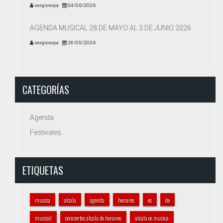
sergionoya
04/06/2026
AGENDA MUSICAL 28 DE MAYO AL 3 DE JUNIO 2026
sergionoya
28/05/2026
CATEGORÍAS
Agenda
Festivales
ETIQUETAS
musica
alcala
agenda
henares
es
de
musical
conciertos alcala de henares
alcala es musica