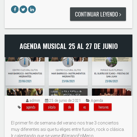
CONTINUAR LEYENDO
AGENDA MUSICAL 25 AL 27 DE JUNIO
admin
25 de junio de 2021
Agenda
agenda
alcala
de
es
henares
El primer fin de semana del verano nos trae 3 conciertos
muy diferentes asi que tu eliges entre fusión, rock o clásica.
Ir calentando que se viene #VeranoEnMeco.