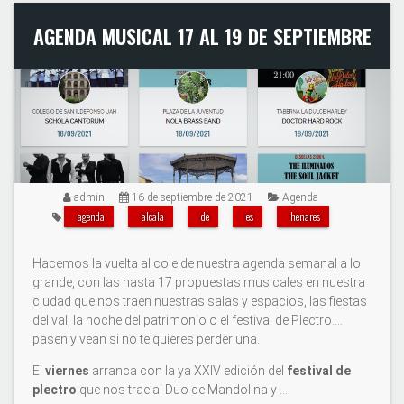
AGENDA MUSICAL 17 AL 19 DE SEPTIEMBRE
admin
16 de septiembre de 2021
Agenda
agenda
alcala
de
es
henares
Hacemos la vuelta al cole de nuestra agenda semanal a lo
grande, con las hasta 17 propuestas musicales en nuestra
ciudad que nos traen nuestras salas y espacios, las fiestas
del val, la noche del patrimonio o el festival de Plectro....
pasen y vean si no te quieres perder una.
El
viernes
arranca con la ya XXIV edición del
festival de
plectro
que nos trae al Duo de Mandolina y …