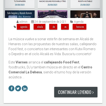
admin
24 de septiembre de 2021
Agenda
agenda
alcala
de
es
henares
La música vuelve a sonar este fin de semana en Alcalá de
Henares con las propuestas de nuestras salas, callejeando
Food fest, o conciertos tan interesantes con Kutxi Romero
o Depedro en el ciclo Alcalá es Vida. Busca tu concierto!
Este
Viernes
arranca el
callejeando Food Fest
,
foodtrucks, DJ y tambien música en directo en el
Centro
Comercial La Dehesa
, siendo el turno hoy de la versión
acústica …
CONTINUAR LEYENDO