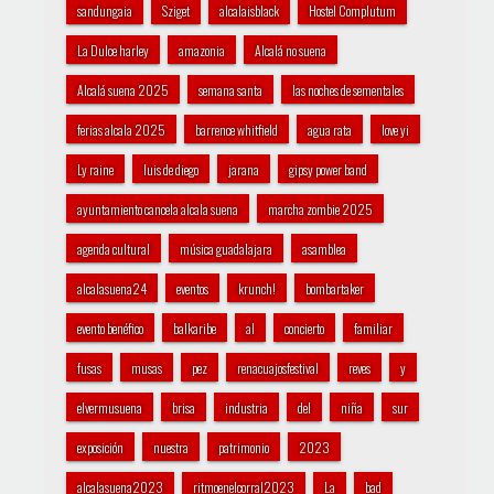
sandungaia
Sziget
alcalaisblack
Hostel Complutum
La Dulce harley
amazonia
Alcalá no suena
Alcalá suena 2025
semana santa
las noches de sementales
ferias alcala 2025
barrence whitfield
agua rata
love yi
Ly raine
luis de diego
jarana
gipsy power band
ayuntamiento cancela alcala suena
marcha zombie 2025
agenda cultural
música guadalajara
asamblea
alcalasuena24
eventos
krunch!
bombartaker
evento benéfico
balkaribe
al
concierto
familiar
fusas
musas
pez
renacuajosfestival
reves
y
elvermusuena
brisa
industria
del
niña
sur
exposición
nuestra
patrimonio
2023
alcalasuena2023
ritmoenelcorral2023
La
bad