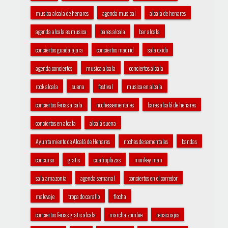
musica alcala de henares
agenda musical
alcala de henares
agenda alcala es musica
bares alcala
bar alcala
conciertos guadalajara
conciertos madrid
sala oxido
agenda conciertos
musica alcala
conciertos alcala
rock alcala
suena
festival
musica en alcala
conciertos ferias alcala
nochessementales
bares alcalá de henares
conciertos en alcala
alcalá suena
Ayuntamiento de Alcalá de Henares
noches de sementales
bandas
concurso
gratis
cuatroplazas
monkey man
sala amazonia
agenda semanal
conciertos en el corredor
malevaje
tropa do carallo
flecha
conciertos ferias gratis alcala
marcha zombie
renacuajos