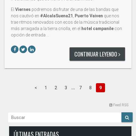
El
Viernes
podremos disfrutar de una de las bandas que
nos cautivó en
#AlcalaSuena21
,
Puerto Vaiven
que nos
trae ritmos renovados con ecos de la música tradicional
más arraigada a la tierra criolla, en el
hotel campanile
con
opción de entrada …
CONTINUAR LEYENDO
...
<
1
2
3
7
8
9
Feed RSS
ÚLTIMAS ENTRADAS