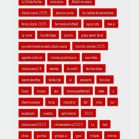
La Dulce harley
amazonia
Alcalá no suena
Alcalá suena 2025
semana santa
las noches de sementales
ferias alcala 2025
barrence whitfield
agua rata
love yi
Ly raine
luis de diego
jarana
gipsy power band
ayuntamiento cancela alcala suena
marcha zombie 2025
agenda cultural
música guadalajara
asamblea
alcalasuena24
eventos
krunch!
bombartaker
evento benéfico
balkaribe
al
concierto
familiar
fusas
musas
pez
renacuajosfestival
reves
y
elvermusuena
brisa
industria
del
niña
sur
exposición
nuestra
patrimonio
2023
alcalasuena2023
ritmoenelcorral2023
La
bad
chiva
gantiva
gilipojazz
gyal
tribade
crónica