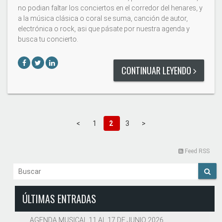
no podian faltar los conciertos en el corredor del henares, y
a la música clásica o coral se suma, canción de autor,
electrónica o rock, asi que pásate por nuestra agenda y
busca tu concierto.
CONTINUAR LEYENDO
<
1
2
3
>
Feed RSS
ÚLTIMAS ENTRADAS
AGENDA MUSICAL 11 AL 17 DE JUNIO 2026