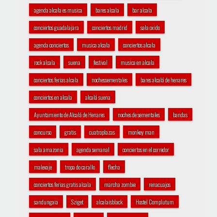
agenda alcala es musica
bares alcala
bar alcala
conciertos guadalajara
conciertos madrid
sala oxido
agenda conciertos
musica alcala
conciertos alcala
rock alcala
suena
festival
musica en alcala
conciertos ferias alcala
nochessementales
bares alcalá de henares
conciertos en alcala
alcalá suena
Ayuntamiento de Alcalá de Henares
noches de sementales
bandas
concurso
gratis
cuatroplazas
monkey man
sala amazonia
agenda semanal
conciertos en el corredor
malevaje
tropa do carallo
flecha
conciertos ferias gratis alcala
marcha zombie
renacuajos
sandungaia
Sziget
alcalaisblack
Hostel Complutum