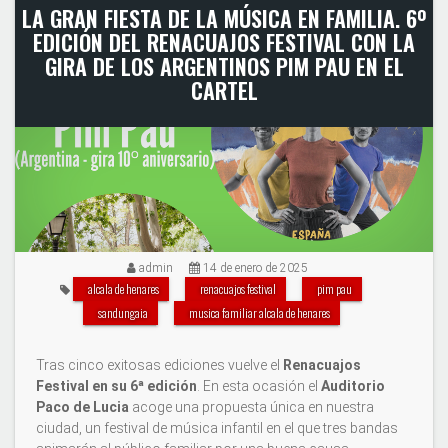
LA GRAN FIESTA DE LA MÚSICA EN FAMILIA. 6º
EDICIÓN DEL RENACUAJOS FESTIVAL CON LA
GIRA DE LOS ARGENTINOS PIM PAU EN EL
CARTEL
admin
14 de enero de 2025
alcala de henares
renacuajos festival
pim pau
sandungaia
musica familiar alcala de henares
Tras cinco exitosas ediciones vuelve el
Renacuajos
Festival en su 6ª edición
. En esta ocasión el
Auditorio
Paco de Lucia
acoge una propuesta única en nuestra
ciudad, un festival de música infantil en el que tres bandas