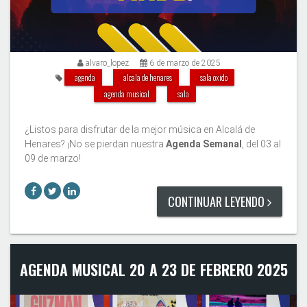
alvaro_lopez
6 de marzo de 2025
agenda
alcala de henares
sala oxido
agenda musical
sala
¿Listos para disfrutar de la mejor música en Alcalá de
Henares? ¡No se pierdan nuestra
Agenda Semanal
, del 03 al
09 de marzo!
CONTINUAR LEYENDO
AGENDA MUSICAL 20 A 23 DE FEBRERO 2025