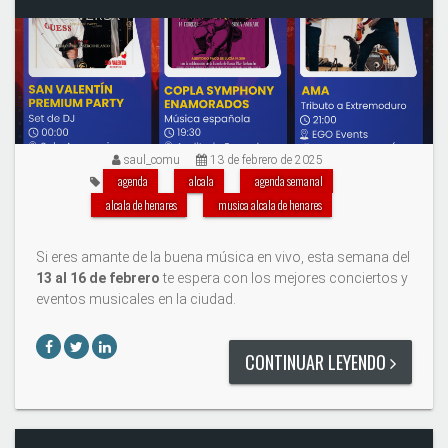
saul_comu
13 de febrero de 2025
agenda
alcala
agenda semanal
alcala de henares
musica alcala de henares
Si eres amante de la buena música en vivo, esta semana del
13 al 16 de febrero
te espera con los mejores conciertos y
eventos musicales en la ciudad.
CONTINUAR LEYENDO