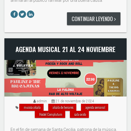
animarán al público familiar por una buena causa.
CONTINUAR LEYENDO
AGENDA MUSICAL 21 AL 24 NOVIEMBRE
admin
21 de noviembre de 2024
musica alcala
alcala de henares
agenda semanal
Hostel Complutum
sala oxido
En el fin de semana de Santa Cecilia, patrona de la música,