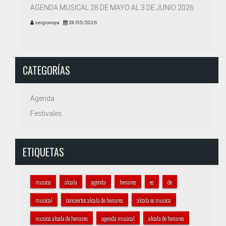
AGENDA MUSICAL 28 DE MAYO AL 3 DE JUNIO 2026
sergionoya
28/05/2026
CATEGORÍAS
Agenda
Festivales
ETIQUETAS
musica
alcala
agenda
henares
es
de
musical
conciertos alcala de henares
alcala es musica
musica alcala de henares
agenda musical
alcala de henares