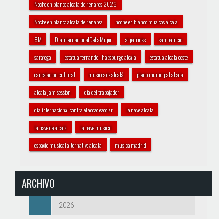
Noche en blanco alcala de henares 2026
Noche en blanco alcala de henares
noche en blanco musicos alcala
8M
DiaInternacionalDeLaMujer
st patricks
san patricio
saratoga
estatua fernando i habsburgo alcala
estatua alcala coste
cancelacion cultural
musicos de alcalá
pleno municipal alcala
alcala jam session
dia del trabajador
dia internacional contra el acoso escolar
la nave alcala
la nave de alcalá
la nave musical
espacio musical alternativo alcala
música madrid
ARCHIVO
2026