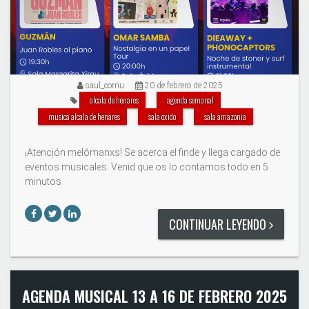
saul_comu
20 de febrero de 2025
alcala de henares
agenda semanal
musica alcala de henares
sala oxido
sala amazonia
¡Atención melómanxs! Se acerca el finde y llega cargado de
eventos musicales. Venid que os lo contamos todo en 5
minutos.
CONTINUAR LEYENDO
AGENDA MUSICAL 13 A 16 DE FEBRERO 2025