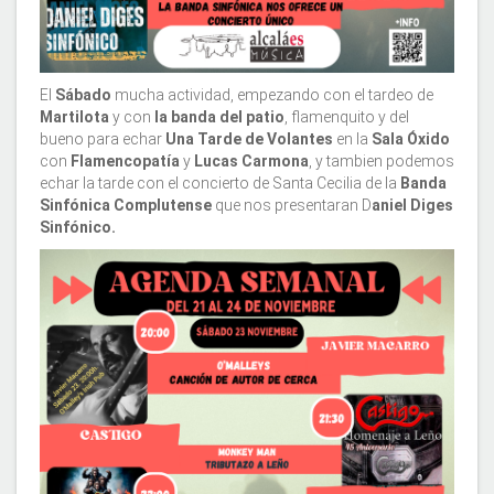
El
Sábado
mucha actividad, empezando con el tardeo de
Martilota
y con
la banda del patio
, flamenquito y del
bueno para echar
Una Tarde de Volantes
en la
Sala Óxido
con
Flamencopatía
y
Lucas Carmona
, y tambien podemos
echar la tarde con el concierto de Santa Cecilia de la
Banda
Sinfónica Complutense
que nos presentaran D
aniel Diges
Sinfónico.