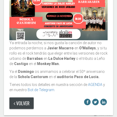
Ya entrada la noche, si nos gusta la canción de autor no
podemos perdernos a
Javier Macarro
en
O'Malleys
, y si tu
rollo es el rock tendrás que elegir entre las versiones de rock
urbano de
Barrabas
en
La Dulce Harley
o el tributo a Leño
de
Castigo
en el
Monkey Man.
Ya el
Domingo
os animamos a celebrar el 50º aniversario
de la
Schola Cantorum
en el
auditorio Paco de Lucia.
Tienes todos los detalles en nuestra sección de
AGENDA
y
en nuestro
Bot de Telegram
.
VOLVER
Feed RSS