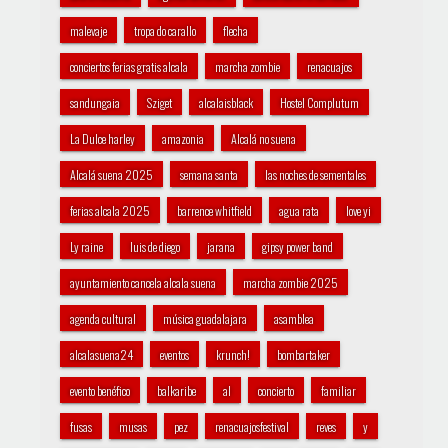
malevaje
tropa do carallo
flecha
conciertos ferias gratis alcala
marcha zombie
renacuajos
sandungaia
Sziget
alcalaisblack
Hostel Complutum
La Dulce harley
amazonia
Alcalá no suena
Alcalá suena 2025
semana santa
las noches de sementales
ferias alcala 2025
barrence whitfield
agua rata
love yi
Ly raine
luis de diego
jarana
gipsy power band
ayuntamiento cancela alcala suena
marcha zombie 2025
agenda cultural
música guadalajara
asamblea
alcalasuena24
eventos
krunch!
bombartaker
evento benéfico
balkaribe
al
concierto
familiar
fusas
musas
pez
renacuajosfestival
reves
y