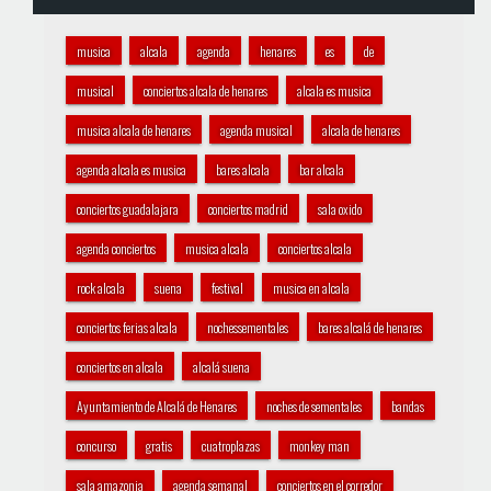
musica
alcala
agenda
henares
es
de
musical
conciertos alcala de henares
alcala es musica
musica alcala de henares
agenda musical
alcala de henares
agenda alcala es musica
bares alcala
bar alcala
conciertos guadalajara
conciertos madrid
sala oxido
agenda conciertos
musica alcala
conciertos alcala
rock alcala
suena
festival
musica en alcala
conciertos ferias alcala
nochessementales
bares alcalá de henares
conciertos en alcala
alcalá suena
Ayuntamiento de Alcalá de Henares
noches de sementales
bandas
concurso
gratis
cuatroplazas
monkey man
sala amazonia
agenda semanal
conciertos en el corredor