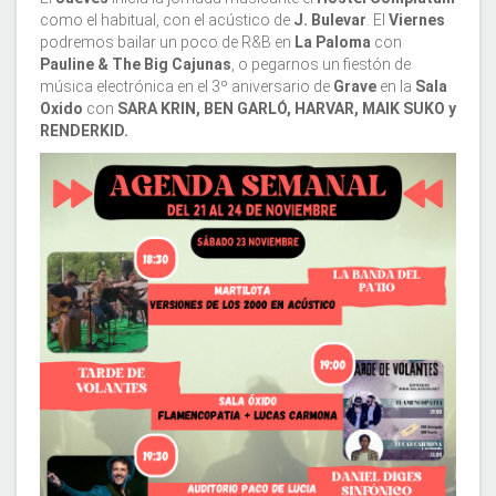
como el habitual, con el acústico de
J. Bulevar
. El
Viernes
podremos bailar un poco de R&B en
La Paloma
con
Pauline & The Big Cajunas
, o pegarnos un fiestón de
música electrónica en el 3º aniversario de
Grave
en la
Sala
Oxido
con
SARA KRIN, BEN GARLÓ, HARVAR, MAIK SUKO y
RENDERKID.