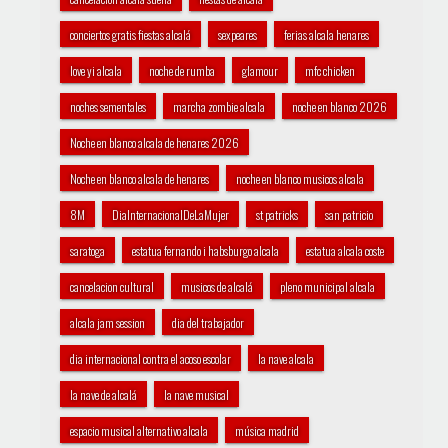
conciertos gratis fiestas alcalá
sexpeares
ferias alcala henares
love yi alcala
noche de rumba
glamour
mfc chicken
noches sementales
marcha zombie alcala
noche en blanco 2026
Noche en blanco alcala de henares 2026
Noche en blanco alcala de henares
noche en blanco musicos alcala
8M
DiaInternacionalDeLaMujer
st patricks
san patricio
saratoga
estatua fernando i habsburgo alcala
estatua alcala coste
cancelacion cultural
musicos de alcalá
pleno municipal alcala
alcala jam session
dia del trabajador
dia internacional contra el acoso escolar
la nave alcala
la nave de alcalá
la nave musical
espacio musical alternativo alcala
música madrid