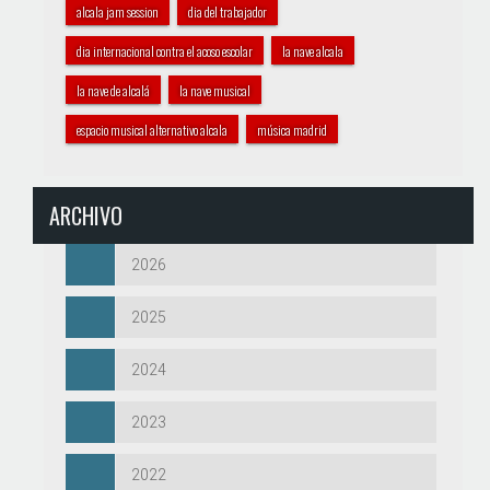
alcala jam session
dia del trabajador
dia internacional contra el acoso escolar
la nave alcala
la nave de alcalá
la nave musical
espacio musical alternativo alcala
música madrid
ARCHIVO
2026
2025
2024
2023
2022