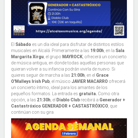
El
Sábado
es un día ideal para disfrutar de distintos estilos
musicales en Alcalá. Primeramente a las
19:00h
, en la
Sala
Margarita Xirgu
, el grupo
MAYROCK
, ofrecerá un concierto
de música antigua, en donde todas aquellas personas que
quieran volver a su infancia podrán vivirla de nuevo. Si
quieres seguir de marcha a las
21:00h
, en el
Grace
O'Malleys Irish Pub
, el músico
JAVIER MACARRO
ofrecerá
un concierto íntimo, ideal para los amantes de los
pequeños formatos. La entrada es
gratuita.
Como otra
opción, a las
21:30h
, el
Diablo Club
recibirá a
Generador +
Castastróxico GENERADOR + CASTASTRÓXICO
, que
continúan con su gira.