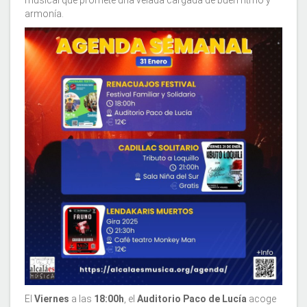
musical que promete una velada cargada de buen ritmo y
armonía.
El
Viernes
a las
18:00h
, el
Auditorio Paco de Lucía
acoge