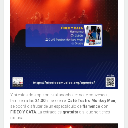
Y si estas dos opciones al anochecer no te convencen,
también a las
21:30h
, pero en el
Café Teatro Monkey Man
,
se podrá disfrutar de un espectáculo de
flamenco
con
FIDEO Y CATA
. La entrada es
gratuita
a si que no tienes
excusa.