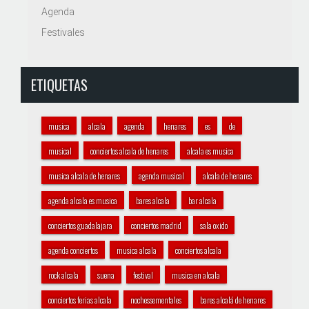
Agenda
Festivales
ETIQUETAS
musica
alcala
agenda
henares
es
de
musical
conciertos alcala de henares
alcala es musica
musica alcala de henares
agenda musical
alcala de henares
agenda alcala es musica
bares alcala
bar alcala
conciertos guadalajara
conciertos madrid
sala oxido
agenda conciertos
musica alcala
conciertos alcala
rock alcala
suena
festival
musica en alcala
conciertos ferias alcala
nochessementales
bares alcalá de henares