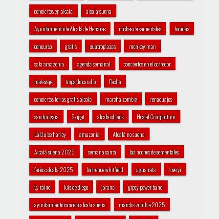
conciertos en alcala
alcalá suena
Ayuntamiento de Alcalá de Henares
noches de sementales
bandas
concurso
gratis
cuatroplazas
monkey man
sala amazonia
agenda semanal
conciertos en el corredor
malevaje
tropa do carallo
flecha
conciertos ferias gratis alcala
marcha zombie
renacuajos
sandungaia
Sziget
alcalaisblack
Hostel Complutum
La Dulce harley
amazonia
Alcalá no suena
Alcalá suena 2025
semana santa
las noches de sementales
ferias alcala 2025
barrence whitfield
agua rata
love yi
Ly raine
luis de diego
jarana
gipsy power band
ayuntamiento cancela alcala suena
marcha zombie 2025