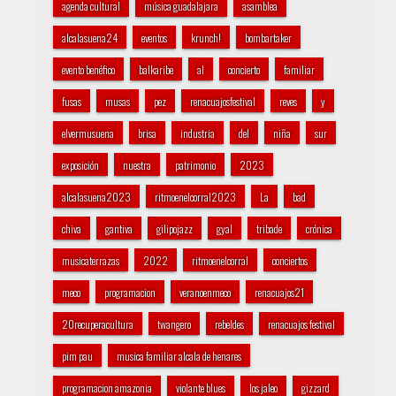
agenda cultural
música guadalajara
asamblea
alcalasuena24
eventos
krunch!
bombartaker
evento benéfico
balkaribe
al
concierto
familiar
fusas
musas
pez
renacuajosfestival
reves
y
elvermusuena
brisa
industria
del
niña
sur
exposición
nuestra
patrimonio
2023
alcalasuena2023
ritmoenelcorral2023
La
bad
chiva
gantiva
gilipojazz
gyal
tribade
crónica
musicaterrazas
2022
ritmoenelcorral
conciertos
meco
programacion
veranoenmeco
renacuajos21
20recuperacultura
twangero
rebeldes
renacuajos festival
pim pau
musica familiar alcala de henares
programacion amazonia
violante blues
los jaleo
gizzard