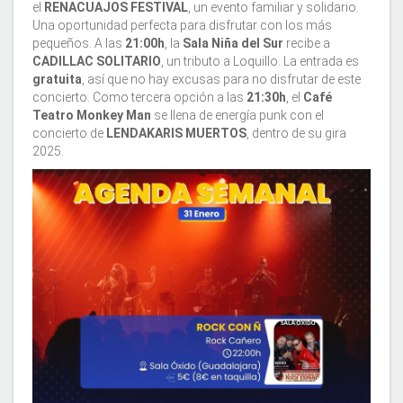
el
RENACUAJOS FESTIVAL
, un evento familiar y solidario.
Una oportunidad perfecta para disfrutar con los más
pequeños. A las
21:00h
, la
Sala Niña del Sur
recibe a
CADILLAC SOLITARIO
, un tributo a Loquillo. La entrada es
gratuita
, así que no hay excusas para no disfrutar de este
concierto. Como tercera opción a las
21:30h
, el
Café
Teatro Monkey Man
se llena de energía punk con el
concierto de
LENDAKARIS MUERTOS
, dentro de su gira
2025.