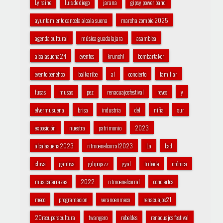
Ly raine
luis de diego
jarana
gipsy power band
ayuntamiento cancela alcala suena
marcha zombie 2025
agenda cultural
música guadalajara
asamblea
alcalasuena24
eventos
krunch!
bombartaker
evento benéfico
balkaribe
al
concierto
familiar
fusas
musas
pez
renacuajosfestival
reves
y
elvermusuena
brisa
industria
del
niña
sur
exposición
nuestra
patrimonio
2023
alcalasuena2023
ritmoenelcorral2023
La
bad
chiva
gantiva
gilipojazz
gyal
tribade
crónica
musicaterrazas
2022
ritmoenelcorral
conciertos
meco
programacion
veranoenmeco
renacuajos21
20recuperacultura
twangero
rebeldes
renacuajos festival