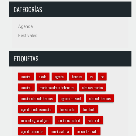
CATEGORÍAS
Agenda
Festivales
ETIQUETAS
musica
alcala
agenda
henares
es
de
musical
conciertos alcala de henares
alcala es musica
musica alcala de henares
agenda musical
alcala de henares
agenda alcala es musica
bares alcala
bar alcala
conciertos guadalajara
conciertos madrid
sala oxido
agenda conciertos
musica alcala
conciertos alcala