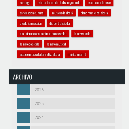
saratoga
estatua fernando i habsburgo alcala
estatua alcala coste
cancelacion cultural
musicos de alcalá
pleno municipal alcala
alcala jam session
dia del trabajador
dia internacional contra el acoso escolar
la nave alcala
la nave de alcalá
la nave musical
espacio musical alternativo alcala
música madrid
ARCHIVO
2026
2025
2024