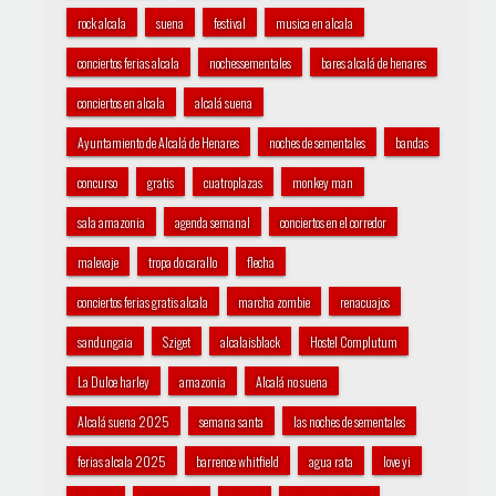
rock alcala
suena
festival
musica en alcala
conciertos ferias alcala
nochessementales
bares alcalá de henares
conciertos en alcala
alcalá suena
Ayuntamiento de Alcalá de Henares
noches de sementales
bandas
concurso
gratis
cuatroplazas
monkey man
sala amazonia
agenda semanal
conciertos en el corredor
malevaje
tropa do carallo
flecha
conciertos ferias gratis alcala
marcha zombie
renacuajos
sandungaia
Sziget
alcalaisblack
Hostel Complutum
La Dulce harley
amazonia
Alcalá no suena
Alcalá suena 2025
semana santa
las noches de sementales
ferias alcala 2025
barrence whitfield
agua rata
love yi