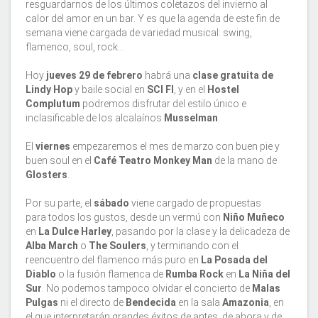
resguardarnos de los últimos coletazos del invierno al
calor del amor en un bar. Y es que la agenda de este fin de
semana viene cargada de variedad musical: swing,
flamenco, soul, rock...
Hoy
jueves 29 de febrero
habrá una
clase gratuita de
Lindy Hop
y baile social en
SCI FI
, y en el
Hostel
Complutum
podremos disfrutar del estilo único e
inclasificable de los alcalaínos
Musselman
.
El
viernes
empezaremos el mes de marzo con buen pie y
buen soul en el
Café Teatro Monkey Man
de la mano de
Glosters
.
Por su parte, el
sábado
viene cargado de propuestas
para todos los gustos, desde un vermú con
Niño Muñeco
en
La Dulce Harley
, pasando por la clase y la delicadeza de
Alba March
o
The Soulers
, y terminando con el
reencuentro del flamenco más puro en
La Posada del
Diablo
o la fusión flamenca de
Rumba Rock
en
La Niña del
Sur
. No podemos tampoco olvidar el concierto de
Malas
Pulgas
ni el directo de
Bendecida
en la sala
Amazonia
, en
el que interpretarán grandes éxitos de antes, de ahora y de