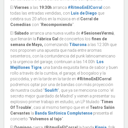
El
Viernes
a las
19:30h
arranca
#RitmoEnElCorral
con
todas las entradas vendidas, con
Luis de Diego
que
celebra sus 20 años en la música en el
Corral de
Comediias
con "
Recomponiendo
".
El
Sábado
arranca una nueva vuelta de
#SesionesVermú
,
que llenarán la
Fábrica Gal
de conciertos los
fines de
semana de Mayo,
comenzando
Tiburona
a las 12:30h que
nos proponen una apuesta que nada entre aromas
sesenteros, con la contundencia del punk latinoamericano
y la urgencia del garage, continuan a las 14:00h
Los
Mejillones Tigre
,
una banda exquisita llena de sabor y buen
rollo a través de la cumbia, el garage, el boogaloo y la
psicodelia, y en la tarde en la tarde en
#RitmoEnElCorral
podremos optar por una de bandas con más proyección
de nuestra ciudad "
Soulift
", que ya se menciona como 'el
secreto mejor guardado de Madrid' y vienen a presentar su
explosivo primer trabajo en estudio, un LP titulado '
Times
Of Trouble
', casi al mismo tiempo que en el
Teatro Salón
Cervantes
la
Banda Sinfónica Complutense
presenta el
concierto "
Volvemos al tajo
".
El
Domingo
cierra #
RitmoEnElCorral
la banda
Kinnia
, folk