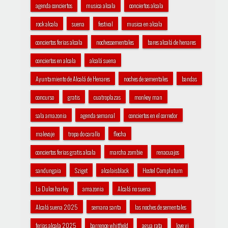
agenda conciertos
musica alcala
conciertos alcala
rock alcala
suena
festival
musica en alcala
conciertos ferias alcala
nochessementales
bares alcalá de henares
conciertos en alcala
alcalá suena
Ayuntamiento de Alcalá de Henares
noches de sementales
bandas
concurso
gratis
cuatroplazas
monkey man
sala amazonia
agenda semanal
conciertos en el corredor
malevaje
tropa do carallo
flecha
conciertos ferias gratis alcala
marcha zombie
renacuajos
sandungaia
Sziget
alcalaisblack
Hostel Complutum
La Dulce harley
amazonia
Alcalá no suena
Alcalá suena 2025
semana santa
las noches de sementales
ferias alcala 2025
barrence whitfield
agua rata
love yi