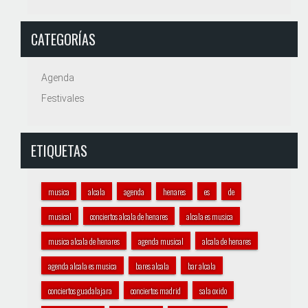
CATEGORÍAS
Agenda
Festivales
ETIQUETAS
musica
alcala
agenda
henares
es
de
musical
conciertos alcala de henares
alcala es musica
musica alcala de henares
agenda musical
alcala de henares
agenda alcala es musica
bares alcala
bar alcala
conciertos guadalajara
conciertos madrid
sala oxido