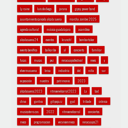
Ly raine
luis de diego
jarana
gipsy power band
ayuntamiento cancela alcala suena
marcha zombie 2025
agenda cultural
música guadalajara
asamblea
alcalasuena24
eventos
krunch!
bombartaker
evento benéfico
balkaribe
al
concierto
familiar
fusas
musas
pez
renacuajosfestival
reves
y
elvermusuena
brisa
industria
del
niña
sur
exposición
nuestra
patrimonio
2023
alcalasuena2023
ritmoenelcorral2023
La
bad
chiva
gantiva
gilipojazz
gyal
tribade
crónica
musicaterrazas
2022
ritmoenelcorral
conciertos
meco
programacion
veranoenmeco
renacuajos21