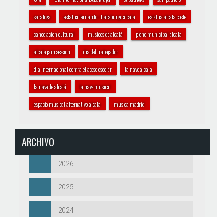
saratoga
estatua fernando i habsburgo alcala
estatua alcala coste
cancelacion cultural
musicos de alcalá
pleno municipal alcala
alcala jam session
dia del trabajador
dia internacional contra el acoso escolar
la nave alcala
la nave de alcalá
la nave musical
espacio musical alternativo alcala
música madrid
ARCHIVO
2026
2025
2024