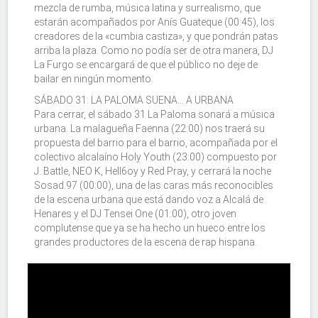
mezcla de rumba, música latina y surrealismo, que
estarán acompañados por Anís Guateque (00:45), los
creadores de la «cumbia castiza», y que pondrán patas
arriba la plaza. Como no podía ser de otra manera, DJ
La Furgo se encargará de que el público no deje de
bailar en ningún momento.
SÁBADO 31: LA PALOMA SUENA... A URBANA
Para cerrar, el sábado 31 La Paloma sonará a música
urbana. La malagueña Faenna (22:00) nos traerá su
propuesta del barrio para el barrio, acompañada por el
colectivo alcalaíno Holy Youth (23:00) compuesto por
J. Battle, NEO K, Hell6oy y Red Pray, y cerrará la noche
Sosad.97 (00:00), una de las caras más reconocibles
de la escena urbana que está dando voz a Alcalá de
Henares y el DJ Tensei One (01:00), otro joven
complutense que ya se ha hecho un hueco entre los
grandes productores de la escena de rap hispana.