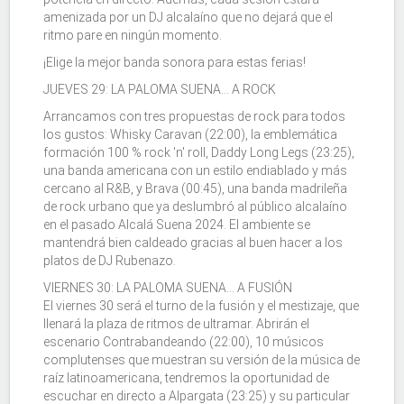
amenizada por un DJ alcalaíno que no dejará que el
ritmo pare en ningún momento.
¡Elige la mejor banda sonora para estas ferias!
JUEVES 29: LA PALOMA SUENA... A ROCK
Arrancamos con tres propuestas de rock para todos
los gustos: Whisky Caravan (22:00), la emblemática
formación 100 % rock 'n' roll, Daddy Long Legs (23:25),
una banda americana con un estilo endiablado y más
cercano al R&B, y Brava (00:45), una banda madrileña
de rock urbano que ya deslumbró al público alcalaíno
en el pasado Alcalá Suena 2024. El ambiente se
mantendrá bien caldeado gracias al buen hacer a los
platos de DJ Rubenazo.
VIERNES 30: LA PALOMA SUENA... A FUSIÓN
El viernes 30 será el turno de la fusión y el mestizaje, que
llenará la plaza de ritmos de ultramar. Abrirán el
escenario Contrabandeando (22:00), 10 músicos
complutenses que muestran su versión de la música de
raíz latinoamericana, tendremos la oportunidad de
escuchar en directo a Alpargata (23:25) y su particular